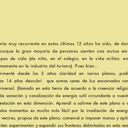
ecurrente en estos
últimos
12 años ha sido, de d
 porque la gran
mayoría
de personas sienten una mutua
em
pas de vida (de niño, en el colegio, en la vida militar, en
imamente en la industria del turismo). Pues bien...
imenté desde los 5 años claridad en varios planos,
pod
 los 14 años
descubrí
que somos seres de luz encarnados co
niversal. (llamado en esta tierra de acuerdo a la creencia relig
s de
sanación y
canalización
de
energía sutil circundante a nues
estación
en esta
dimensión. Aprendí a
salirme de este plano a 
estos momentos es mucho
más
fácil
por la
irradiación
de
energ
 venires, propios de este plano;
comencé a imponer manos y
apl
miten experimentar y expandir sus
fronteras delimitadas en esta r