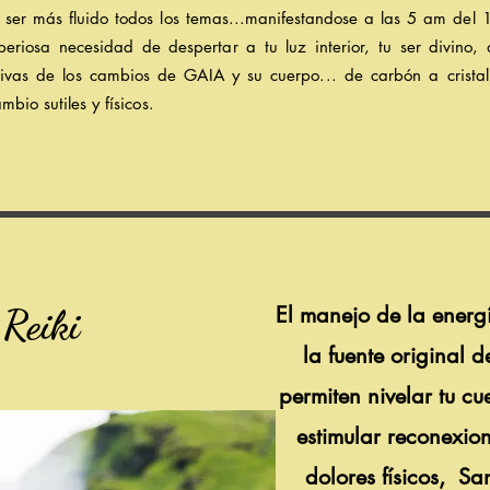
ser más fluido todos los temas...
manifestandose
a las 5 am del 
periosa necesidad de despertar a
tu
luz interior, tu ser divino
tivas de los cambios de GAIA y su cuerpo... de carbón a crista
cambio
sutiles
y
físicos.
eiki
El manejo de la energí
la fuente original d
permiten nivelar tu cu
estimular reconexion
dolores físicos, S