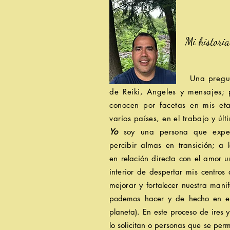
Mi historia
Una pregunta muy r
de Reiki, Angeles y mensajes;
conocen por facetas en mis eta
varios
países, en el trabajo y
últ
Yo
soy una persona que exper
percibir almas en
transición; a
en
relación directa con el amor u
interior de despertar mis centro
mejorar y fortalecer nuestra
manif
podemos
hacer y
de hecho en 
planeta).
En este proceso de ires y
lo solicitan o personas que se per