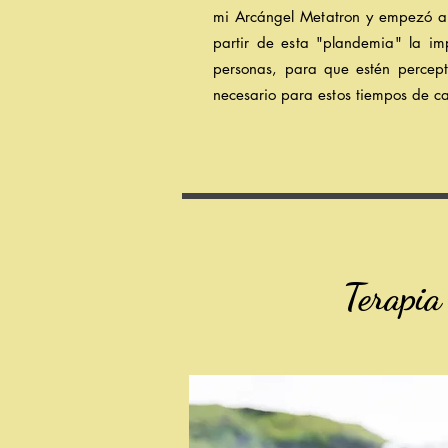
mi
Arcángel
Metatron y
empezó a 
partir de esta "p
landemia
" la im
personas, para que
estén percep
necesario para estos tiempos de 
Terapia R