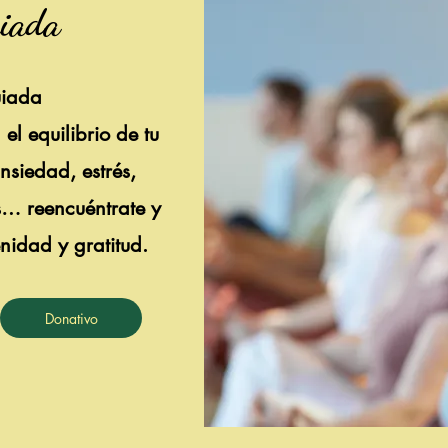
iada
uiada
el equilibrio de tu
nsiedad, estrés,
as… reencuéntrate y
enidad y gratitud.
Donativo