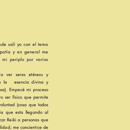
onde
salí
yo con el tema
patía y en general me
 mi periplo por varios
ía ver seres
etéreos y
n la esencia divina y
iosa). Empecé mi proceso
tro ser
físico
que permite
voluntad (cosa que todos
ía que esta llegando al
icar Reiki a personas que
ealidad; me
concientice
de